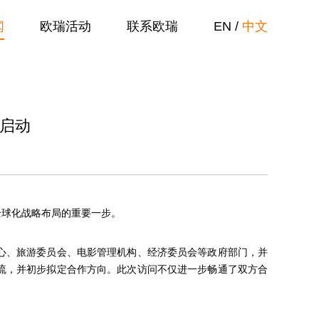
闻
欧瑞活动
联系欧瑞
EN
/
中文
面启动
全球化战略布局的重要一步。
心、旅游委员会、电影管理机构、经济委员会等政府部门，并
流，并初步拟定合作方向。此次访问不仅进一步畅通了双方合