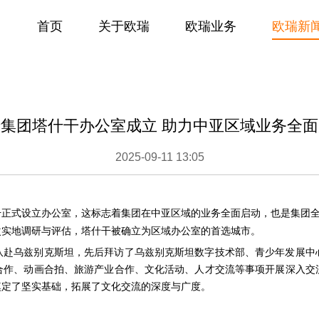
首页
关于欧瑞
欧瑞业务
欧瑞新
集团塔什干办公室成立 助力中亚区域业务全
2025-09-11 13:05
塔什干正式设立办公室，这标志着集团在中亚区域的业务全面启动，也是集团
多次实地调研与评估，塔什干被确立为区域办公室的首选城市。
队赴乌兹别克斯坦，先后拜访了乌兹别克斯坦数字技术部、青少年发展中
合作、动画合拍、旅游产业合作、文化活动、人才交流等事项开展深入交
奠定了坚实基础，拓展了文化交流的深度与广度。